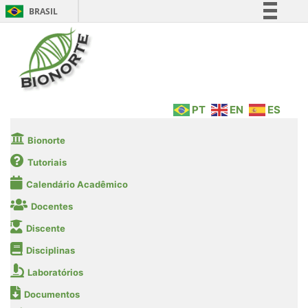
BRASIL
Simplifique!
Comunica BR
Participe
Acesso à informação
PT
EN
ES
Legislação
Canais
Bionorte
Tutoriais
Calendário Acadêmico
Docentes
Discente
Disciplinas
Laboratórios
Documentos