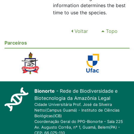
information determines the best
time to use the species.
Voltar
Topo
Parceiros
Bionorte
- Rede de Biodiversidade e
Biotecnologia da Amazônia Legal
Cidade Universitária Prof. José da Silveira
Netto(Campus Guamá) - Instituto de Ciências
Biológicas(ICB)
Coordenação Geral do PPG-Bionorte - Sala 225
Av. Augusto Corrêa, nº 1, Guamá, Belem(PA) -
CEP: 66.075-110