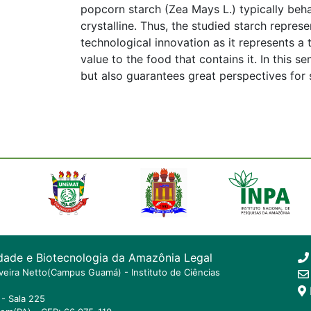
popcorn starch (Zea Mays L.) typically behav
crystalline. Thus, the studied starch repres
technological innovation as it represents a 
value to the food that contains it. In this se
but also guarantees great perspectives for 
dade e Biotecnologia da Amazônia Legal
ilveira Netto(Campus Guamá) - Instituto de Ciências
- Sala 225