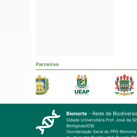
Parceiros
Bionorte
- Rede de Biodiversi
Cidade Universitária Prof. José da S
Biológicas(ICB)
Coordenação Geral do PPG-Bionorte 