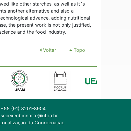
ed like other starches, as well as it`s
ents another alternative and also a
technological advance, adding nutritional
nse, the present work is not only justified,
science and the food industry.
Voltar
Topo
+55 (91) 3201-8904
secexecbionorte@ufpa.br
Localização da Coordenação