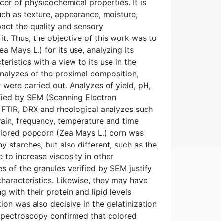
cer of physicochemical properties. It is
uch as texture, appearance, moisture,
pact the quality and sensory
 it. Thus, the objective of this work was to
 Mays L.) for its use, analyzing its
eristics with a view to its use in the
analyzes of the proximal composition,
 were carried out. Analyzes of yield, pH,
ified by SEM (Scanning Electron
 FTIR, DRX and rheological analyzes such
rain, frequency, temperature and time
colored popcorn (Zea Mays L.) corn was
y starches, but also different, such as the
e to increase viscosity in other
s of the granules verified by SEM justify
characteristics. Likewise, they may have
g with their protein and lipid levels
tion was also decisive in the gelatinization
d spectroscopy confirmed that colored