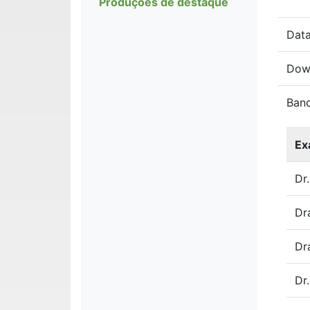
Produções de destaque
Data
Dow
Ban
Ex
Dr
Dr
Dr
Dr