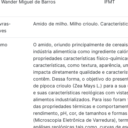
. Wander Miguel de Barros
IFMT
vras-
Amido de milho. Milho crioulo. Característic
ves
umo
O amido, oriundo principalmente de cereais
indústria alimentícia como ingrediente ca
propriedades características físico-químicas
características, como textura, aparência, u
impacta diretamente qualidade e caracterís
contêm. Dessa forma, o objetivo do present
de pipoca crioulo (Zea Mays L.) para a sua 
e suas características reológicas com vista
alimentos industrializados. Para isso foram
das propriedades térmicas e comportamento
rendimento, pH, cor, de tamanhos e formas
(Microscopia Eletrônica de Varredura), ter
análises reológicas tais como, curvas de e