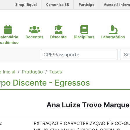
Simplifique!
Comunica BR
Participe
Acesso à infor
alendário
Docentes
Discente
Disciplinas
Laboratórios
cadêmico
 Inicial
Produção
Teses
po Discente - Egressos
Ana Luiza Trovo Marque
lo
EXTRAÇÃO E CARACTERIZAÇÃO FÍSICO-QU