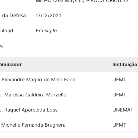
MILHO (Zea Mays L.) PIPOCA CRIOULO
 da Defesa
17/12/2021
nload
Em sigilo
ca
aminador
Instituição
. Alexandre Magno de Melo Faria
UFMT
a. Maressa Caldeira Morzelle
UFMT
a. Raquel Aparecida Loss
UNEMAT
. Michelle Fernanda Brugnera
UFMT