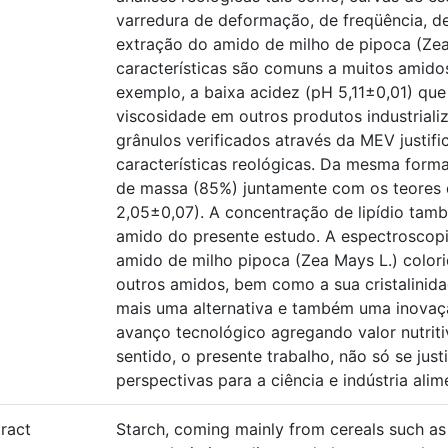
varredura de deformação, de freqüência, d
extração do amido de milho de pipoca (Zea 
características são comuns a muitos amid
exemplo, a baixa acidez (pH 5,11±0,01) qu
viscosidade em outros produtos industrial
grânulos verificados através da MEV justi
características reológicas. Da mesma forma
de massa (85%) juntamente com os teores de
2,05±0,07). A concentração de lipídio tamb
amido do presente estudo. A espectroscop
amido de milho pipoca (Zea Mays L.) colo
outros amidos, bem como a sua cristalinid
mais uma alternativa e também uma inovaç
avanço tecnológico agregando valor nutrit
sentido, o presente trabalho, não só se ju
perspectivas para a ciência e indústria alime
ract
Starch, coming mainly from cereals such as