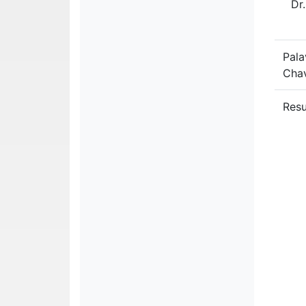
Dr
Pala
Cha
Res