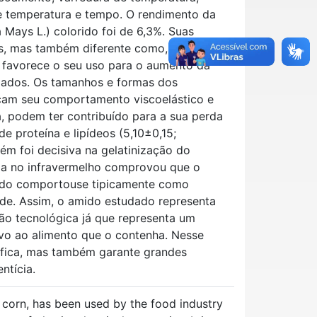
e temperatura e tempo. O rendimento da
Mays L.) colorido foi de 6,3%. Suas
os, mas também diferente como, por
e favorece o seu uso para o aumento da
izados. Os tamanhos e formas dos
ficam seu comportamento viscoelástico e
, podem ter contribuído para a sua perda
 proteína e lipídeos (5,10±0,15;
ém foi decisiva na gelatinização do
ia no infravermelho comprovou que o
rido comportouse tipicamente como
ade. Assim, o amido estudado representa
ão tecnológica já que representa um
ivo ao alimento que o contenha. Nesse
stifica, mas também garante grandes
ntícia.
 corn, has been used by the food industry