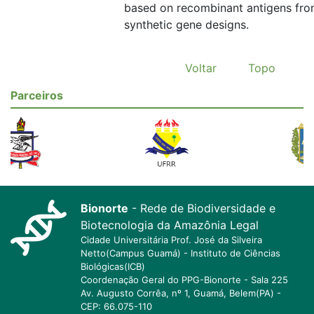
based on recombinant antigens fr
synthetic gene designs.
Voltar
Topo
Parceiros
Bionorte
- Rede de Biodiversidade e
Biotecnologia da Amazônia Legal
Cidade Universitária Prof. José da Silveira
Netto(Campus Guamá) - Instituto de Ciências
Biológicas(ICB)
Coordenação Geral do PPG-Bionorte - Sala 225
Av. Augusto Corrêa, nº 1, Guamá, Belem(PA) -
CEP: 66.075-110