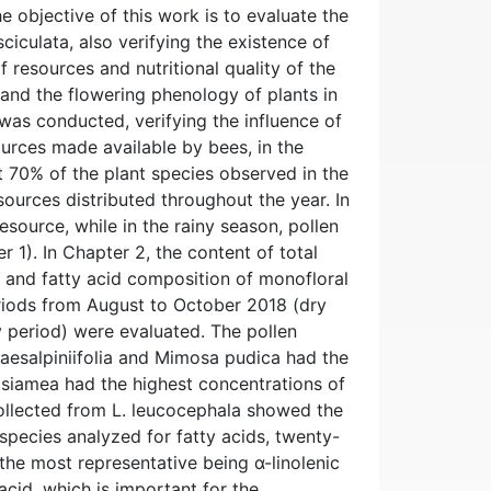
he objective of this work is to evaluate the
ciculata, also verifying the existence of
 of resources and nutritional quality of the
 and the flowering phenology of plants in
s conducted, verifying the influence of
sources made available by bees, in the
 70% of the plant species observed in the
esources distributed throughout the year. In
esource, while in the rainy season, pollen
r 1). In Chapter 2, the content of total
y and fatty acid composition of monofloral
eriods from August to October 2018 (dry
 period) were evaluated. The pollen
aesalpiniifolia and Mimosa pudica had the
a siamea had the highest concentrations of
collected from L. leucocephala showed the
 species analyzed for fatty acids, twenty-
 the most representative being α-linolenic
 acid, which is important for the