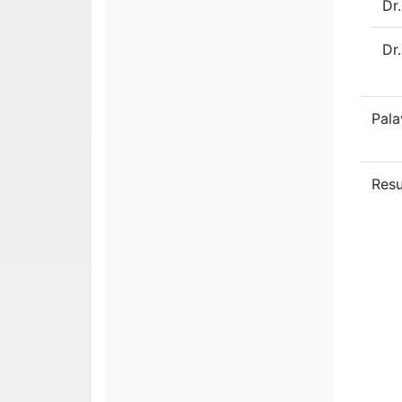
Dr
Dr
Pala
Res