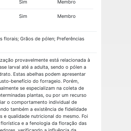
Sim
Membro
Sim
Membro
 florais; Grãos de pólen; Preferências
nização provavelmente está relacionada à
se larval até a adulta, sendo o pólen a
idrato. Estas abelhas podem apresentar
custo-benefício do forrageio. Porém,
almente se especializam na coleta de
eterminadas plantas, ou por um recurso
aliar o comportamento individual de
cando também a existência de fidelidade
os e qualidade nutricional do mesmo. Foi
orística e a fenologia da floração das
ores, verificando a influência da