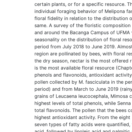
certain plants, or for a specific resource. T
individual foraging behavior of Melipona fas
floral fidelity in relation to the distribution
same. A survey of the floristic composition
and around the Bacanga Campus of UFMA wa
seasonality on the distribution of floral re
period from July 2018 to June 2019. Almost
region are pollinated by bees, with floral r
the dry season, nectar is the most offered r
is the most available floral resource (Chapte
phenols and flavonoids, antioxidant activit
pollen collected by M. fasciculata in the p
period) and from March to June 2019 (rainy
grains of Leucaena leucocephala, Mimosa c
highest levels of total phenols, while Senn
total flavonoids. The pollen that the bees 
highest antioxidant activity. From the eight
seven types of fatty acids were quantified,
acid, followed by linoleic acid and palmitic