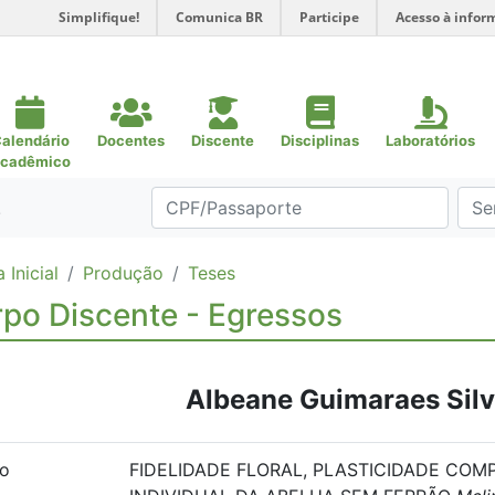
Simplifique!
Comunica BR
Participe
Acesso à infor
alendário
Docentes
Discente
Disciplinas
Laboratórios
cadêmico
.
 Inicial
Produção
Teses
po Discente - Egressos
Albeane Guimaraes Sil
lo
FIDELIDADE FLORAL, PLASTICIDADE CO