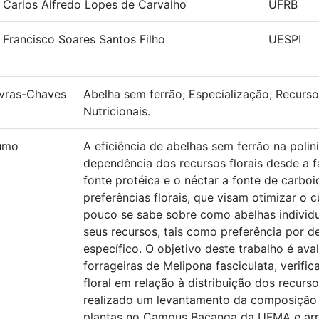
. Carlos Alfredo Lopes de Carvalho
UFRB
. Francisco Soares Santos Filho
UESPI
vras-Chaves
Abelha sem ferrão; Especialização; Recursos
Nutricionais.
umo
A eficiência de abelhas sem ferrão na poli
dependência dos recursos florais desde a fa
fonte protéica e o néctar a fonte de carbo
preferências florais, que visam otimizar o 
pouco se sabe sobre como abelhas individu
seus recursos, tais como preferência por d
específico. O objetivo deste trabalho é av
forrageiras de Melipona fasciculata, verifi
floral em relação à distribuição dos recurs
realizado um levantamento da composição fl
plantas no Campus Bacanga da UFMA e arred