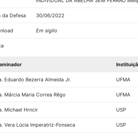
INDIVIDUAL DA ABELHA SEM FERRÃO
Meli
 da Defesa
30/06/2022
nload
Em sigilo
ca
aminador
Instituiç
a. Eduardo Bezerra Almeida Jr.
UFMA
a. Márcia Maria Correa Rêgo
UFMA
a. Michael Hrncir
USP
a. Vera Lúcia Imperatriz-Fonseca
USP