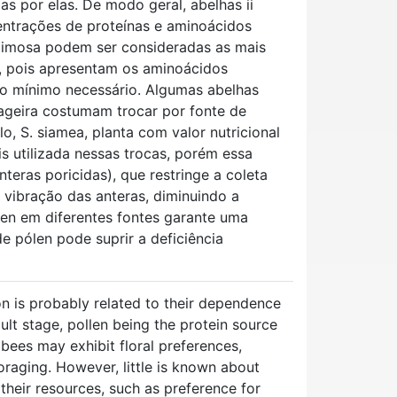
as por elas. De modo geral, abelhas ii
ntrações de proteínas e aminoácidos
Mimosa podem ser consideradas as mais
a, pois apresentam os aminoácidos
 do mínimo necessário. Algumas abelhas
rageira costumam trocar por fonte de
lo, S. siamea, planta com valor nutricional
is utilizada nessas trocas, porém essa
teras poricidas), que restringe a coleta
 vibração das anteras, diminuindo a
len em diferentes fontes garante uma
e pólen pode suprir a deficiência
ion is probably related to their dependence
dult stage, pollen being the protein source
bees may exhibit floral preferences,
oraging. However, little is known about
 their resources, such as preference for