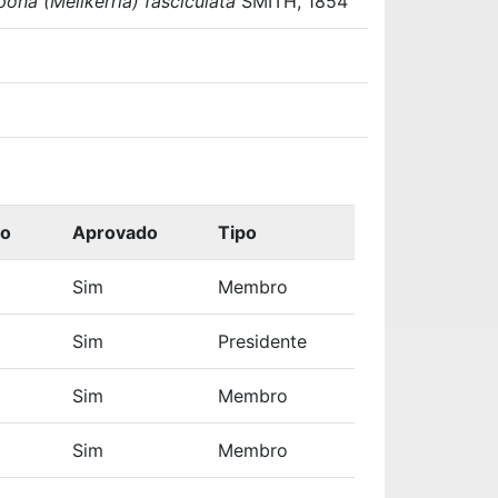
pona (Melikerria) fasciculata
SMITH, 1854
ão
Aprovado
Tipo
Sim
Membro
Sim
Presidente
Sim
Membro
Sim
Membro