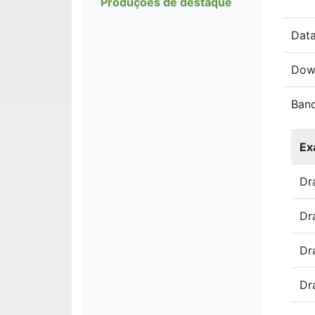
Produções de destaque
Data
Dow
Ban
Ex
Dr
Dr
Dr
Dr