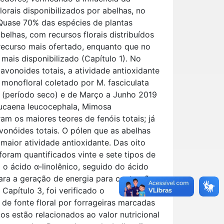
lorais disponibilizados por abelhas, no
 Quase 70% das espécies de plantas
belhas, com recursos florais distribuídos
 recurso mais ofertado, enquanto que no
 mais disponibilizado (Capítulo 1). No
flavonoides totais, a atividade antioxidante
monofloral coletado por M. fasciculata
 (período seco) e de Março a Junho 2019
eucaena leucocephala, Mimosa
am os maiores teores de fenóis totais; já
vonóides totais. O pólen que as abelhas
maior atividade antioxidante. Das oito
foram quantificados vinte e sete tipos de
 o ácido α-linolênico, seguido do ácido
para a geração de energia para contração
Capítulo 3, foi verificado o
 de fonte floral por forrageiras marcadas
os estão relacionados ao valor nutricional