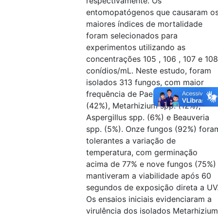
respectivamente. Os
entomopatógenos que causaram o
maiores índices de mortalidade
foram selecionados para
experimentos utilizando as
concentrações 105 , 106 , 107 e 108
conídios/mL. Neste estudo, foram
isolados 313 fungos, com maior
frequência de Paecilomyces spp.
(42%), Metarhizium spp. (12%),
Aspergillus spp. (6%) e Beauveria
spp. (5%). Onze fungos (92%) fora
tolerantes a variação de
temperatura, com germinação
acima de 77% e nove fungos (75%)
mantiveram a viabilidade após 60
segundos de exposição direta a UV
Os ensaios iniciais evidenciaram a
virulência dos isolados Metarhizium