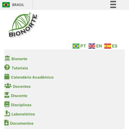
BRASIL
Simplifique!
Comunica BR
Participe
Acesso à informação
PT
EN
ES
Legislação
Canais
Bionorte
Tutoriais
Calendário Acadêmico
Docentes
Discente
Disciplinas
Laboratórios
Documentos