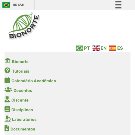
BRASIL
Simplifique!
Comunica BR
Participe
Acesso à informação
PT
EN
ES
Legislação
Canais
Bionorte
Tutoriais
Calendário Acadêmico
Docentes
Discente
Disciplinas
Laboratórios
Documentos