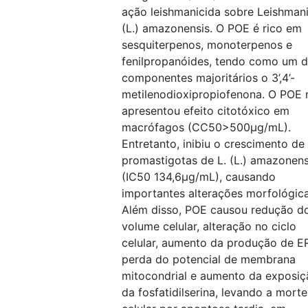
ação leishmanicida sobre Leishman
(L.) amazonensis. O POE é rico em
sesquiterpenos, monoterpenos e
fenilpropanóides, tendo como um 
componentes majoritários o 3’,4’-
metilenodioxipropiofenona. O POE 
apresentou efeito citotóxico em
macrófagos (CC50>500μg/mL).
Entretanto, inibiu o crescimento de
promastigotas de L. (L.) amazonens
(IC50 134,6μg/mL), causando
importantes alterações morfológica
Além disso, POE causou redução d
volume celular, alteração no ciclo
celular, aumento da produção de E
perda do potencial de membrana
mitocondrial e aumento da exposiç
da fosfatidilserina, levando a morte