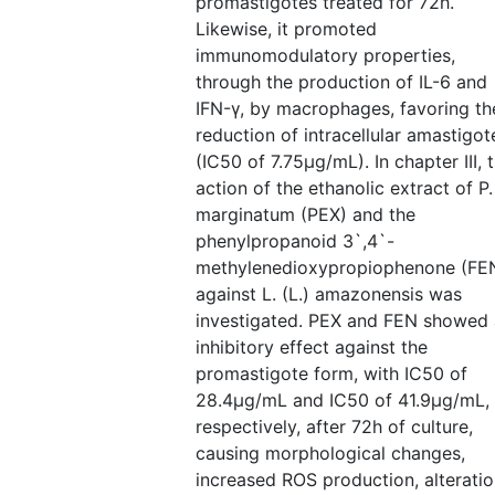
promastigotes treated for 72h.
Likewise, it promoted
immunomodulatory properties,
through the production of IL-6 and
IFN-γ, by macrophages, favoring th
reduction of intracellular amastigot
(IC50 of 7.75μg/mL). In chapter III, 
action of the ethanolic extract of P.
marginatum (PEX) and the
phenylpropanoid 3`,4`-
methylenedioxypropiophenone (FE
against L. (L.) amazonensis was
investigated. PEX and FEN showed
inhibitory effect against the
promastigote form, with IC50 of
28.4μg/mL and IC50 of 41.9μg/mL,
respectively, after 72h of culture,
causing morphological changes,
increased ROS production, alterati