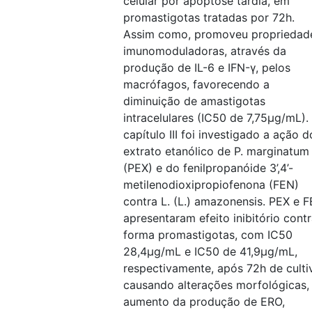
celular por apoptose tardia, em
promastigotas tratadas por 72h.
Assim como, promoveu propriedad
imunomoduladoras, através da
produção de IL-6 e IFN-γ, pelos
macrófagos, favorecendo a
diminuição de amastigotas
intracelulares (IC50 de 7,75μg/mL).
capítulo III foi investigado a ação d
extrato etanólico de P. marginatum
(PEX) e do fenilpropanóide 3’,4’-
metilenodioxipropiofenona (FEN)
contra L. (L.) amazonensis. PEX e 
apresentaram efeito inibitório contr
forma promastigotas, com IC50
28,4μg/mL e IC50 de 41,9μg/mL,
respectivamente, após 72h de culti
causando alterações morfológicas,
aumento da produção de ERO,