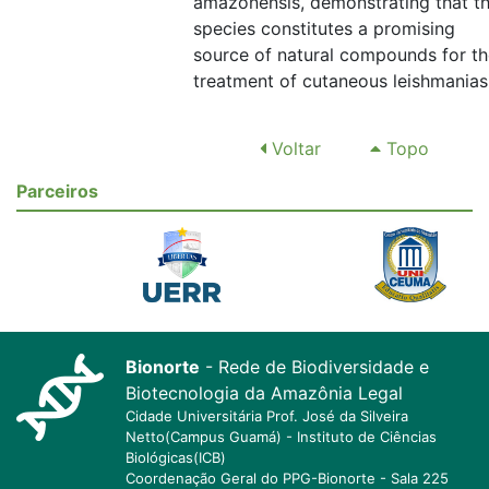
amazonensis, demonstrating that t
species constitutes a promising
source of natural compounds for t
treatment of cutaneous leishmaniasi
Voltar
Topo
Parceiros
Bionorte
- Rede de Biodiversidade e
Biotecnologia da Amazônia Legal
Cidade Universitária Prof. José da Silveira
Netto(Campus Guamá) - Instituto de Ciências
Biológicas(ICB)
Coordenação Geral do PPG-Bionorte - Sala 225