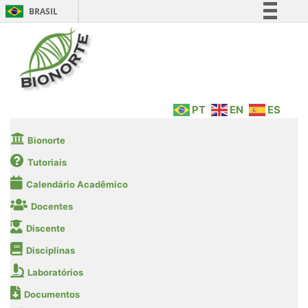
BRASIL
Simplifique!
Comunica BR
Participe
Acesso à informação
PT
EN
ES
Legislação
Canais
Bionorte
Tutoriais
Calendário Acadêmico
Docentes
Discente
Disciplinas
Laboratórios
Documentos