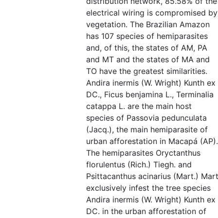
distribution network, 85.58% of the
electrical wiring is compromised by
vegetation. The Brazilian Amazon
has 107 species of hemiparasites
and, of this, the states of AM, PA
and MT and the states of MA and
TO have the greatest similarities.
Andira inermis (W. Wright) Kunth ex
DC., Ficus benjamina L., Terminalia
catappa L. are the main host
species of Passovia pedunculata
(Jacq.), the main hemiparasite of
urban afforestation in Macapá (AP).
The hemiparasites Oryctanthus
florulentus (Rich.) Tiegh. and
Psittacanthus acinarius (Mart.) Mart
exclusively infest the tree species
Andira inermis (W. Wright) Kunth ex
DC. in the urban afforestation of