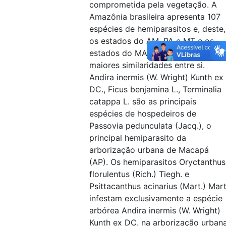
comprometida pela vegetação. A
Amazônia brasileira apresenta 107
espécies de hemiparasitos e, deste,
os estados do AM, PA e MT e os
estados do MA e TO apresentam a
maiores similaridades entre si.
Andira inermis (W. Wright) Kunth ex
DC., Ficus benjamina L., Terminalia
catappa L. são as principais
espécies de hospedeiros de
Passovia pedunculata (Jacq.), o
principal hemiparasito da
arborização urbana de Macapá
(AP). Os hemiparasitos Oryctanthus
florulentus (Rich.) Tiegh. e
Psittacanthus acinarius (Mart.) Mart
infestam exclusivamente a espécie
arbórea Andira inermis (W. Wright)
Kunth ex DC. na arborização urban