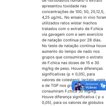
de fibroblastos humano o extrato
apresentou toxidade nas
concentrações de 100, 50, 25,12,5,
4,25 ug/mL. No ensaio in vivo fora
utilizados ratos wistar machos
tratados com o extrato de F.chica
via gavagem com e sem exercício
de natação continua por 28 dias.
No teste de natação continua houv
aumento do tempo de nado nos
grupos que consumiram o extrato
de F.chica nas doses de 15 e 30
mg/kg de peso. Houve diferenças
significativas (p ≤ 0,05), para
valores de colesterol, lactato, ureia
e de TGP nos grupos que
consumiram F.chica 30 mg/kg.
Houve diferença significativa ( p ≤
0,05), para os valores de globulos