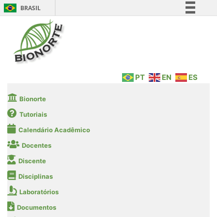
BRASIL
Simplifique!
Comunica BR
Participe
Acesso à informação
PT
EN
ES
Legislação
Canais
Bionorte
Tutoriais
Calendário Acadêmico
Docentes
Discente
Disciplinas
Laboratórios
Documentos