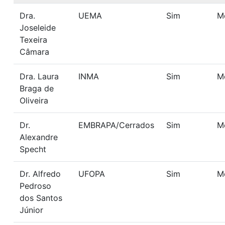
Dra.
UEMA
Sim
M
Joseleide
Texeira
Câmara
Dra. Laura
INMA
Sim
M
Braga de
Oliveira
Dr.
EMBRAPA/Cerrados
Sim
M
Alexandre
Specht
Dr. Alfredo
UFOPA
Sim
M
Pedroso
dos Santos
Júnior