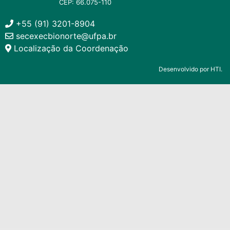
CEP: 66.075-110
+55 (91) 3201-8904
secexecbionorte@ufpa.br
Localização da Coordenação
Desenvolvido por HTI.