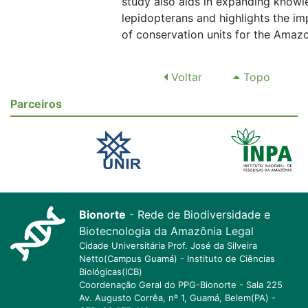
study also aids in expanding knowl
lepidopterans and highlights the i
of conservation units for the Amaz
Voltar
Topo
Parceiros
Bionorte
- Rede de Biodiversidade e
Biotecnologia da Amazônia Legal
Cidade Universitária Prof. José da Silveira
Netto(Campus Guamá) - Instituto de Ciências
Biológicas(ICB)
Coordenação Geral do PPG-Bionorte - Sala 225
Av. Augusto Corrêa, nº 1, Guamá, Belem(PA) -