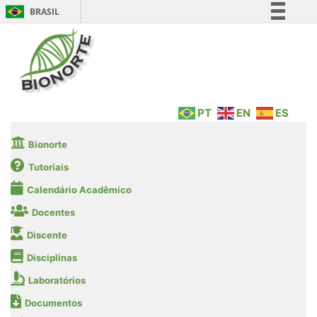
BRASIL
Simplifique!
Comunica BR
Participe
Acesso à informação
PT
EN
ES
Legislação
Canais
Bionorte
Tutoriais
Calendário Acadêmico
Docentes
Discente
Disciplinas
Laboratórios
Documentos