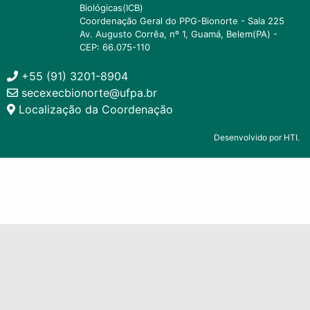
Biológicas(ICB)
Coordenação Geral do PPG-Bionorte - Sala 225
Av. Augusto Corrêa, nº 1, Guamá, Belem(PA) -
CEP: 66.075-110
+55 (91) 3201-8904
secexecbionorte@ufpa.br
Localização da Coordenação
Desenvolvido por HTI.