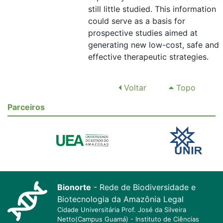
still little studied. This information
could serve as a basis for
prospective studies aimed at
generating new low-cost, safe and
effective therapeutic strategies.
Voltar
Topo
Parceiros
Bionorte
- Rede de Biodiversidade e
Biotecnologia da Amazônia Legal
Cidade Universitária Prof. José da Silveira
Netto(Campus Guamá) - Instituto de Ciências