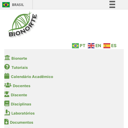
BRASIL
Simplifique!
Comunica BR
Participe
Acesso à informação
PT
EN
ES
Legislação
Canais
Bionorte
Tutoriais
Calendário Acadêmico
Docentes
Discente
Disciplinas
Laboratórios
Documentos