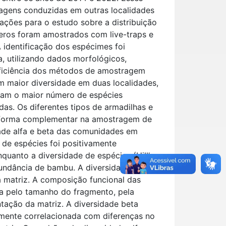
ens conduzidas em outras localidades
ações para o estudo sobre a distribuição
eros foram amostrados com live-traps e
 A identificação dos espécimes foi
a, utilizando dados morfológicos,
 eficiência dos métodos de amostragem
am maior diversidade em duas localidades,
raram o maior número de espécies
das. Os diferentes tipos de armadilhas e
de forma complementar na amostragem de
ade alfa e beta das comunidades em
 de espécies foi positivamente
quanto a diversidade de espécies (Hill’s
bundância de bambu. A diversidade
a matriz. A composição funcional das
da pelo tamanho do fragmento, pela
tação da matriz. A diversidade beta
amente correlacionada com diferenças no