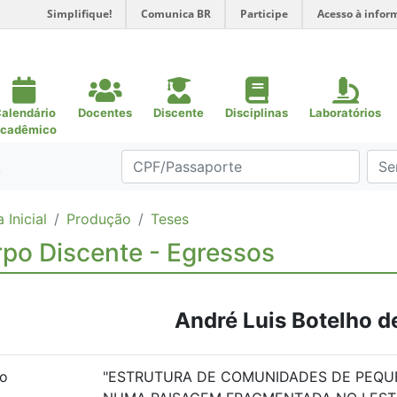
Simplifique!
Comunica BR
Participe
Acesso à infor
alendário
Docentes
Discente
Disciplinas
Laboratórios
cadêmico
.
 Inicial
Produção
Teses
po Discente - Egressos
André Luis Botelho 
lo
"ESTRUTURA DE COMUNIDADES DE PEQU