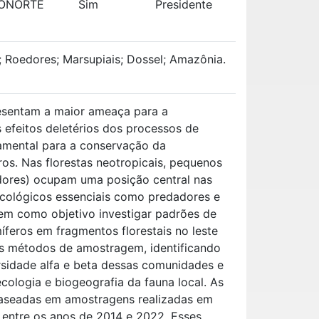
BIONORTE
Sim
Presidente
; Roedores; Marsupiais; Dossel; Amazônia.
resentam a maior ameaça para a
 efeitos deletérios dos processos de
amental para a conservação da
os. Nas florestas neotropicais, pequenos
dores) ocupam uma posição central nas
ecológicos essenciais como predadores e
tem como objetivo investigar padrões de
eros em fragmentos florestais no leste
tes métodos de amostragem, identificando
ersidade alfa e beta dessas comunidades e
ologia e biogeografia da fauna local. As
 baseadas em amostragens realizadas em
, entre os anos de 2014 e 2022. Esses