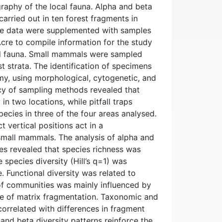
aphy of the local fauna. Alpha and beta
arried out in ten forest fragments in
e data were supplemented with samples
 Acre to compile information for the study
cal fauna. Small mammals were sampled
est strata. The identification of specimens
my, using morphological, cytogenetic, and
ncy of sampling methods revealed that
in two locations, while pitfall traps
ecies in three of the four areas analysed.
t vertical positions act in a
mall mammals. The analysis of alpha and
es revealed that species richness was
 species diversity (Hill’s q=1) was
 Functional diversity was related to
 of communities was mainly influenced by
ree of matrix fragmentation. Taxonomic and
 correlated with differences in fragment
and beta diversity patterns reinforce the