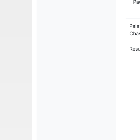
Pa
Pala
Cha
Res