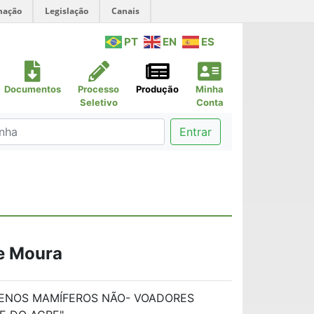
mação
Legislação
Canais
PT
EN
ES
Documentos
Processo
Produção
Minha
Seletivo
Conta
Entrar
de Moura
ENOS MAMÍFEROS NÃO- VOADORES