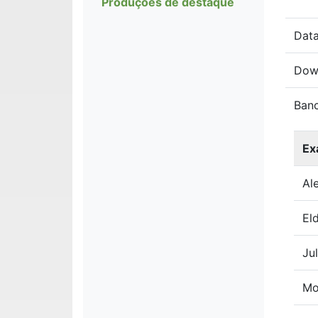
Produções de destaque
Data
Dow
Ban
Ex
Al
El
Ju
Mo