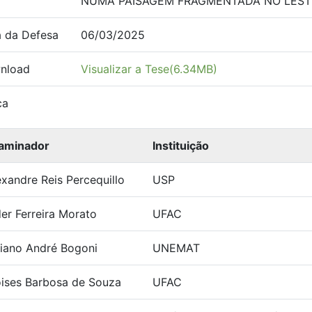
NUMA PAISAGEM FRAGMENTADA NO LEST
 da Defesa
06/03/2025
nload
Visualizar a Tese(6.34MB)
ca
aminador
Instituição
exandre Reis Percequillo
USP
der Ferreira Morato
UFAC
liano André Bogoni
UNEMAT
ises Barbosa de Souza
UFAC