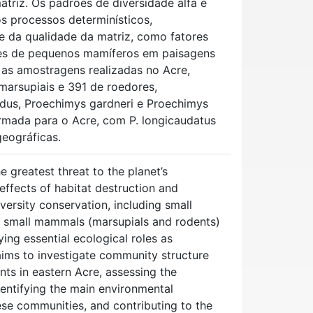
triz. Os padrões de diversidade alfa e
s processos determinísticos,
 da qualidade da matriz, como fatores
des de pequenos mamíferos em paisagens
 as amostragens realizadas no Acre,
marsupiais e 391 de roedores,
dus, Proechimys gardneri e Proechimys
irmada para o Acre, com P. longicaudatus
geográficas.
 greatest threat to the planet’s
effects of habitat destruction and
versity conservation, including small
g small mammals (marsupials and rodents)
ing essential ecological roles as
aims to investigate community structure
ts in eastern Acre, assessing the
dentifying the main environmental
hese communities, and contributing to the