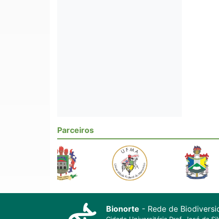
Parceiros
Bionorte
- Rede de Biodiversi