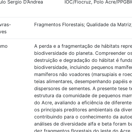
ulo Sergio D’Andrea
IOC/Fiocruz, Polo Acre/PPG
vras-
Fragmentos Florestais; Qualidade da Matriz
ves
umo
A perda e a fragmentação de hábitats rep
biodiversidade do planeta. Compreender os
destruição e degradação do hábitat é fund
biodiversidade, incluindo pequenos mamífer
mamíferos não voadores (marsupiais e roe
teias alimentares, desempenhando papéis 
dispersores de sementes. A presente tese 
estrutura da comunidade de pequenos mamíf
do Acre, avaliando a eficiência de diferen
os principais preditores ambientais da div
contribuindo para o conhecimento da autoec
análises de diversidade alfa e beta foram
dez fragmentos florestais do leste do Acre