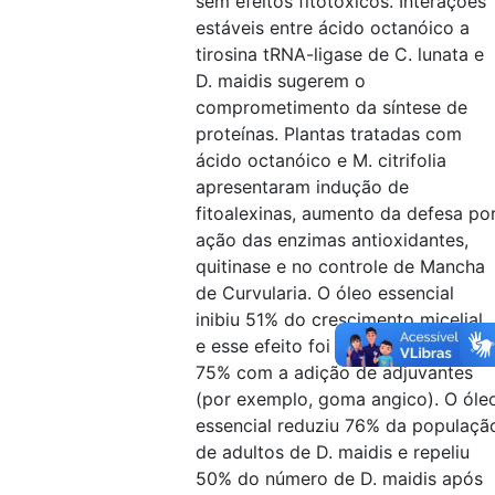
sem efeitos fitotóxicos. Interações
estáveis entre ácido octanóico a
tirosina tRNA-ligase de C. lunata e
D. maidis sugerem o
comprometimento da síntese de
proteínas. Plantas tratadas com
ácido octanóico e M. citrifolia
apresentaram indução de
fitoalexinas, aumento da defesa po
ação das enzimas antioxidantes,
quitinase e no controle de Mancha
de Curvularia. O óleo essencial
inibiu 51% do crescimento micelial,
e esse efeito foi aumentado para
75% com a adição de adjuvantes
(por exemplo, goma angico). O óle
essencial reduziu 76% da populaçã
de adultos de D. maidis e repeliu
50% do número de D. maidis após