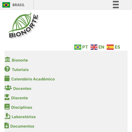
BRASIL
Simplifique!
Comunica BR
Participe
Acesso à informação
PT
EN
ES
Legislação
Canais
Bionorte
Tutoriais
Calendário Acadêmico
Docentes
Discente
Disciplinas
Laboratórios
Documentos