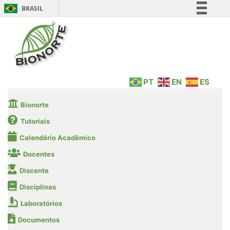
BRASIL
Simplifique!
Comunica BR
Participe
Acesso à informação
PT
EN
ES
Legislação
Canais
Bionorte
Tutoriais
Calendário Acadêmico
Docentes
Discente
Disciplinas
Laboratórios
Documentos