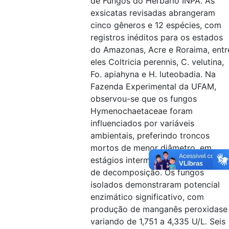
de Fungos do Herbário INPA. As
exsicatas revisadas abrangeram
cinco gêneros e 12 espécies, com
registros inéditos para os estados
do Amazonas, Acre e Roraima, entr
eles Coltricia perennis, C. velutina,
Fo. apiahyna e H. luteobadia. Na
Fazenda Experimental da UFAM,
observou-se que os fungos
Hymenochaetaceae foram
influenciados por variáveis
ambientais, preferindo troncos
mortos de menor diâmetro, em
estágios intermediários ou rígidos
de decomposição. Os fungos
isolados demonstraram potencial
enzimático significativo, com
produção de manganês peroxidase
variando de 1,751 a 4,335 U/L. Seis