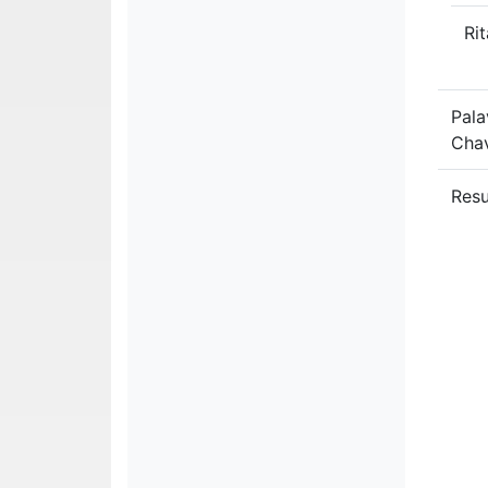
Ri
Pala
Cha
Res