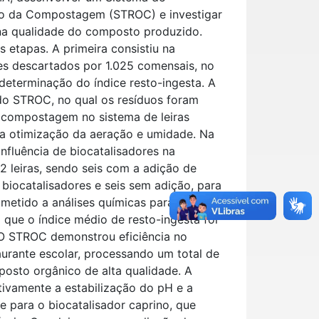
io da Compostagem (STROC) e investigar
 na qualidade do composto produzido.
s etapas. A primeira consistiu na
res descartados por 1.025 comensais, no
determinação do índice resto-ingesta. A
o STROC, no qual os resíduos foram
 compostagem no sistema de leiras
ra otimização da aeração e umidade. Na
 influência de biocatalisadores na
leiras, sendo seis com a adição de
biocatalisadores e seis sem adição, para
bmetido a análises químicas para verificar
que o índice médio de resto-ingesta foi
 O STROC demonstrou eficiência no
urante escolar, processando um total de
osto orgânico de alta qualidade. A
itivamente a estabilização do pH e a
 para o biocatalisador caprino, que