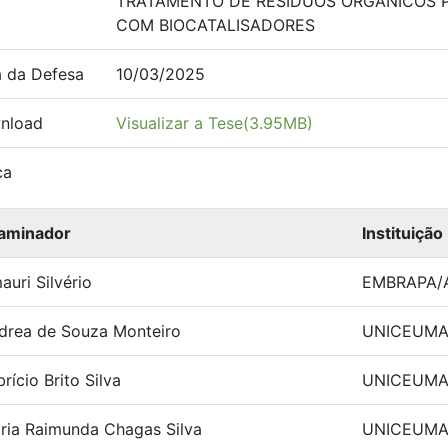
TRATAMENTO DE RESÍDUOS ORGÂNICOS 
COM BIOCATALISADORES
 da Defesa
10/03/2025
nload
Visualizar a Tese(3.95MB)
ca
aminador
Instituição
auri Silvério
EMBRAPA/
drea de Souza Monteiro
UNICEUM
rício Brito Silva
UNICEUM
ria Raimunda Chagas Silva
UNICEUM