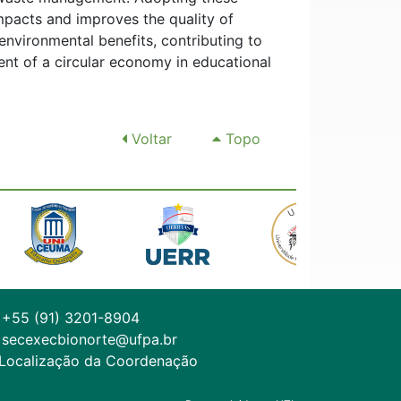
mpacts and improves the quality of
nvironmental benefits, contributing to
nt of a circular economy in educational
Voltar
Topo
+55 (91) 3201-8904
secexecbionorte@ufpa.br
Localização da Coordenação