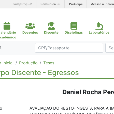
Simplifique!
Comunica BR
Participe
Acesso à infor
alendário
Docentes
Discente
Disciplinas
Laboratórios
cadêmico
6.
 Inicial
Produção
Teses
po Discente - Egressos
Daniel Rocha Per
lo
AVALIAÇÃO DO RESTO-INGESTA PARA A 