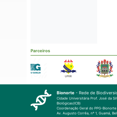
Parceiros
Bionorte
- Rede de Biodiversi
Cidade Universitária Prof. José da S
Biológicas(ICB)
Coordenação Geral do PPG-Bionorte 
Av. Augusto Corrêa, nº 1, Guamá, Be