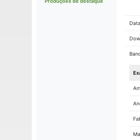
Produções de destaque
Data
Dow
Ban
Ex
Am
An
Fab
Ma