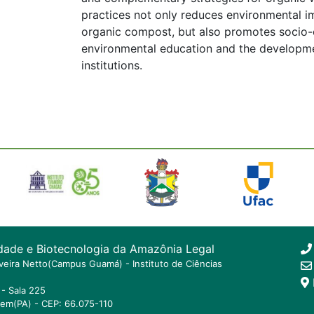
practices not only reduces environmental i
organic compost, but also promotes socio-e
environmental education and the developme
institutions.
dade e Biotecnologia da Amazônia Legal
ilveira Netto(Campus Guamá) - Instituto de Ciências
- Sala 225
lem(PA) - CEP: 66.075-110