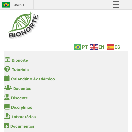
BRASIL
Simplifique!
Comunica BR
Participe
Acesso à informação
PT
EN
ES
Legislação
Canais
Bionorte
Tutoriais
Calendário Acadêmico
Docentes
Discente
Disciplinas
Laboratórios
Documentos