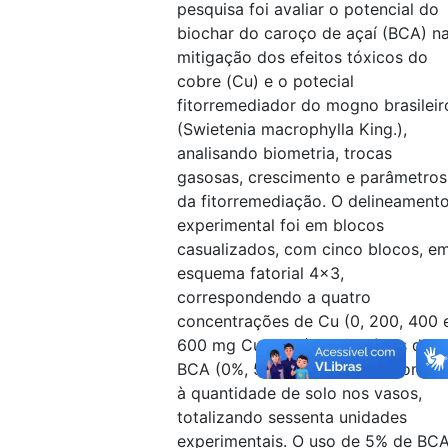
pesquisa foi avaliar o potencial do
biochar do caroço de açaí (BCA) n
mitigação dos efeitos tóxicos do
cobre (Cu) e o potecial
fitorremediador do mogno brasileir
(Swietenia macrophylla King.),
analisando biometria, trocas
gasosas, crescimento e parâmetros
da fitorremediação. O delineament
experimental foi em blocos
casualizados, com cinco blocos, e
esquema fatorial 4x3,
correspondendo a quatro
concentrações de Cu (0, 200, 400 
600 mg Cu kg-1 ) e três níveis de
BCA (0%, 5% e 10%) proporcionais
à quantidade de solo nos vasos,
totalizando sessenta unidades
experimentais. O uso de 5% de BC