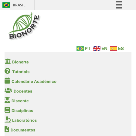
BRASIL
Simplifique!
Comunica BR
Participe
Acesso à informação
PT
EN
ES
Legislação
Canais
Bionorte
Tutoriais
Calendário Acadêmico
Docentes
Discente
Disciplinas
Laboratórios
Documentos