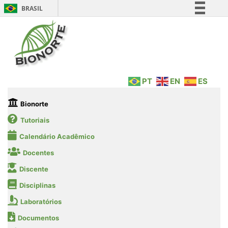
BRASIL
Simplifique!
Comunica BR
Participe
Acesso à informação
PT
EN
ES
Legislação
Canais
Bionorte
Tutoriais
Calendário Acadêmico
Docentes
Discente
Disciplinas
Laboratórios
Documentos