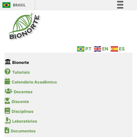
BRASIL
Simplifique!
Comunica BR
Participe
Acesso à informação
PT
EN
ES
Legislação
Canais
Bionorte
Tutoriais
Calendário Acadêmico
Docentes
Discente
Disciplinas
Laboratórios
Documentos