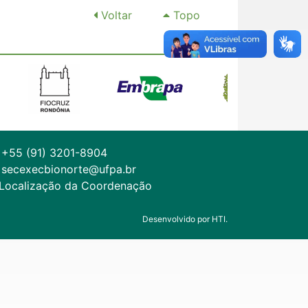
Voltar
Topo
+55 (91) 3201-8904
secexecbionorte@ufpa.br
Localização da Coordenação
Desenvolvido por HTI.