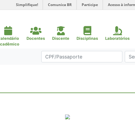
Simplifique!
Comunica BR
Participe
Acesso à infor
alendário
Docentes
Discente
Disciplinas
Laboratórios
cadêmico