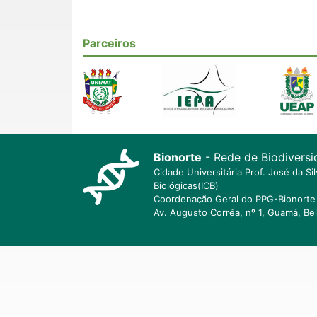
Parceiros
Bionorte
- Rede de Biodiversi
Cidade Universitária Prof. José da S
Biológicas(ICB)
Coordenação Geral do PPG-Bionorte 
Av. Augusto Corrêa, nº 1, Guamá, Be