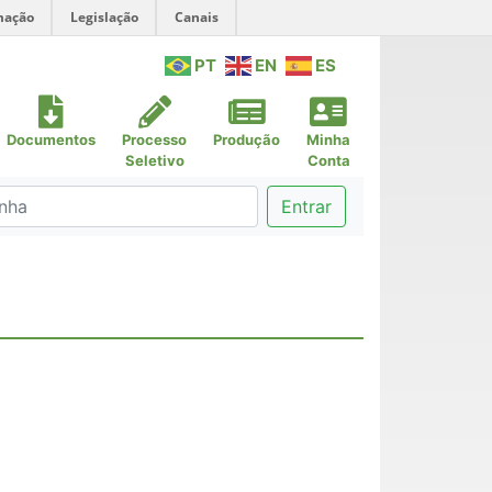
mação
Legislação
Canais
PT
EN
ES
Documentos
Processo
Produção
Minha
Seletivo
Conta
Entrar