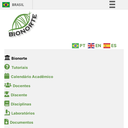
BRASIL
Simplifique!
Comunica BR
Participe
Acesso à informação
PT
EN
ES
Legislação
Canais
Bionorte
Tutoriais
Calendário Acadêmico
Docentes
Discente
Disciplinas
Laboratórios
Documentos