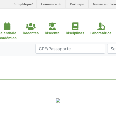
Simplifique!
Comunica BR
Participe
Acesso à infor
alendário
Docentes
Discente
Disciplinas
Laboratórios
cadêmico
.