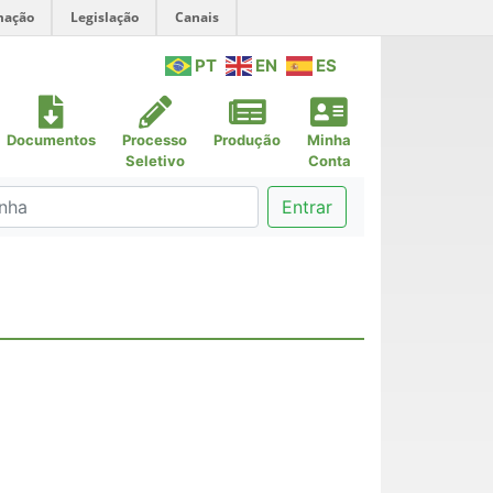
mação
Legislação
Canais
PT
EN
ES
Documentos
Processo
Produção
Minha
Seletivo
Conta
Entrar