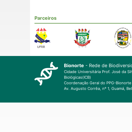
Parceiros
Bionorte
- Rede de Biodiversi
Cidade Universitária Prof. José da S
Biológicas(ICB)
Coordenação Geral do PPG-Bionorte 
Av. Augusto Corrêa, nº 1, Guamá, Be