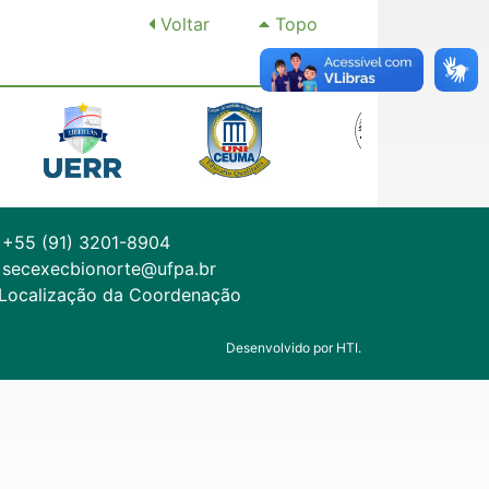
Voltar
Topo
+55 (91) 3201-8904
secexecbionorte@ufpa.br
Localização da Coordenação
Desenvolvido por HTI.