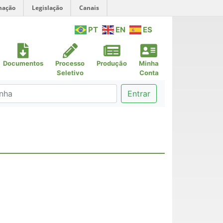
mação
Legislação
Canais
PT
EN
ES
Documentos
Processo
Produção
Minha
Seletivo
Conta
Entrar