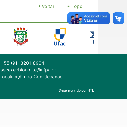
Voltar
Topo
+55 (91) 3201-8904
secexecbionorte@ufpa.br
Localização da Coordenação
Desenvolvido por HTI.