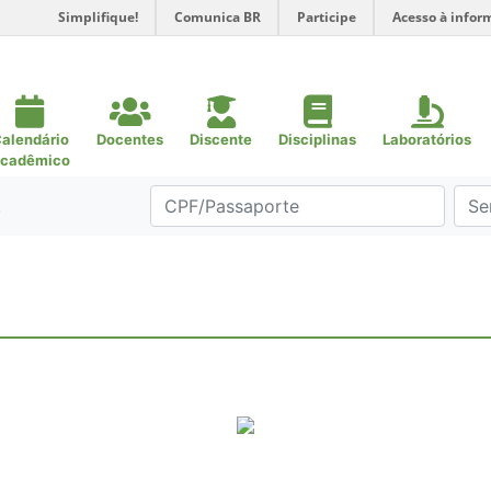
Simplifique!
Comunica BR
Participe
Acesso à infor
alendário
Docentes
Discente
Disciplinas
Laboratórios
cadêmico
.