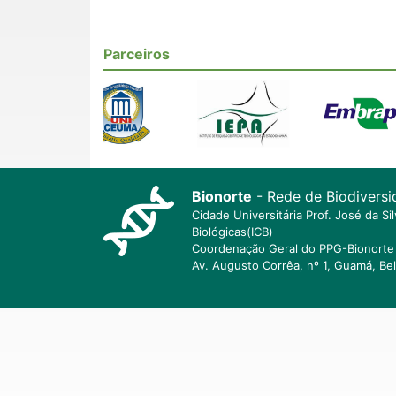
Parceiros
Bionorte
- Rede de Biodiversi
Cidade Universitária Prof. José da S
Biológicas(ICB)
Coordenação Geral do PPG-Bionorte 
Av. Augusto Corrêa, nº 1, Guamá, Be