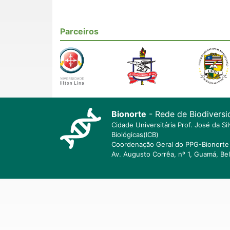
Parceiros
Bionorte
- Rede de Biodiversi
Cidade Universitária Prof. José da S
Biológicas(ICB)
Coordenação Geral do PPG-Bionorte 
Av. Augusto Corrêa, nº 1, Guamá, Be