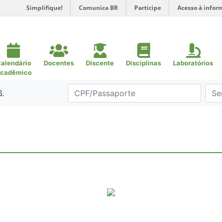
Simplifique!
Comunica BR
Participe
Acesso à infor
alendário
Docentes
Discente
Disciplinas
Laboratórios
cadêmico
6.