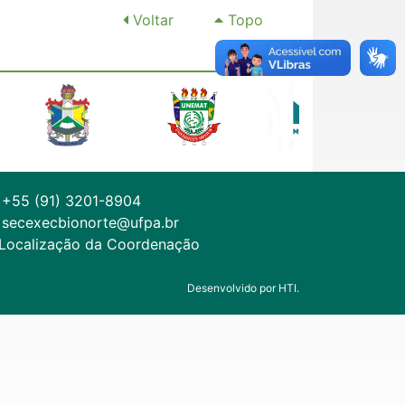
Voltar
Topo
+55 (91) 3201-8904
secexecbionorte@ufpa.br
Localização da Coordenação
Desenvolvido por HTI.