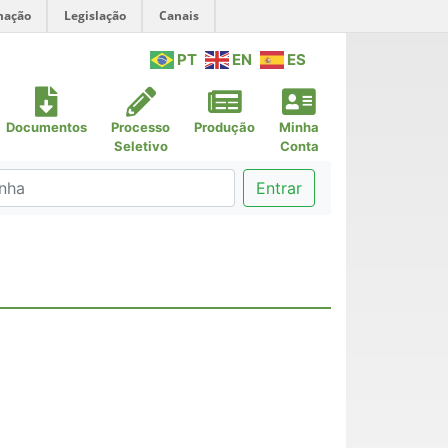
mação
Legislação
Canais
PT
EN
ES
Documentos
Processo
Produção
Minha
Seletivo
Conta
Entrar