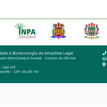
dade e Biotecnologia da Amazônia Legal
ilveira Netto(Campus Guamá) - Instituto de Ciências
- Sala 225
lem(PA) - CEP: 66.075-110