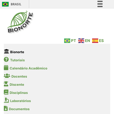
BRASIL
Simplifique!
Comunica BR
Participe
Acesso à informação
PT
EN
ES
Legislação
Canais
Bionorte
Tutoriais
Calendário Acadêmico
Docentes
Discente
Disciplinas
Laboratórios
Documentos