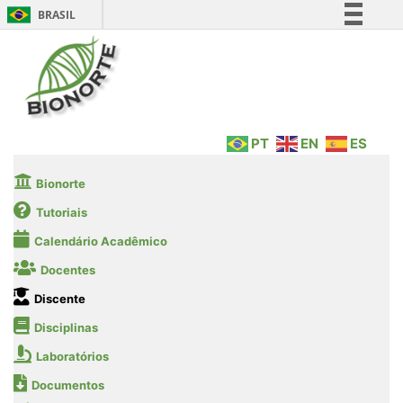
BRASIL
Simplifique!
Comunica BR
Participe
Acesso à informação
PT
EN
ES
Legislação
Canais
Bionorte
Tutoriais
Calendário Acadêmico
Docentes
Discente
Disciplinas
Laboratórios
Documentos