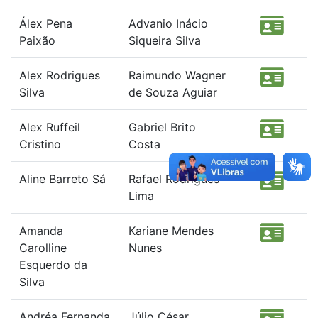
Álex Pena
Advanio Inácio
Paixão
Siqueira Silva
Alex Rodrigues
Raimundo Wagner
Silva
de Souza Aguiar
Alex Ruffeil
Gabriel Brito
Cristino
Costa
Aline Barreto Sá
Rafael Rodrigues
Lima
Amanda
Kariane Mendes
Carolline
Nunes
Esquerdo da
Silva
Andréa Fernanda
Júlio César