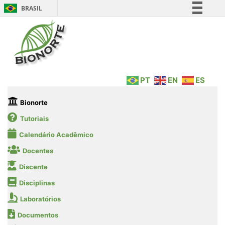
BRASIL
Simplifique!
Comunica BR
Participe
Acesso à informação
PT
EN
ES
Legislação
Canais
Bionorte
Tutoriais
Calendário Acadêmico
Docentes
Discente
Disciplinas
Laboratórios
Documentos