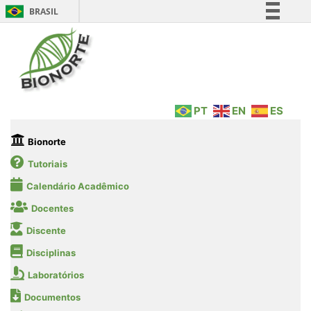
BRASIL
Simplifique!
Comunica BR
Participe
Acesso à informação
PT
EN
ES
Legislação
Canais
Bionorte
Tutoriais
Calendário Acadêmico
Docentes
Discente
Disciplinas
Laboratórios
Documentos