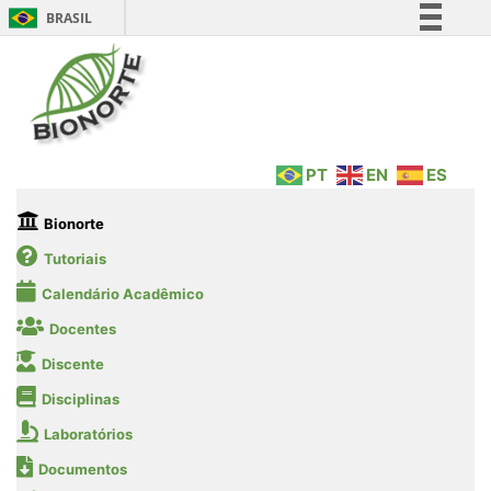
BRASIL
Simplifique!
Comunica BR
Participe
Acesso à informação
PT
EN
ES
Legislação
Canais
Bionorte
Tutoriais
Calendário Acadêmico
Docentes
Discente
Disciplinas
Laboratórios
Documentos