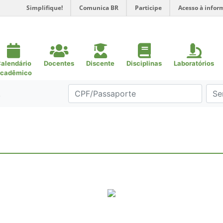
Simplifique!
Comunica BR
Participe
Acesso à infor
alendário
Docentes
Discente
Disciplinas
Laboratórios
cadêmico
.