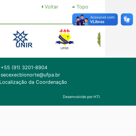
Voltar
Topo
+55 (91) 3201-8904
secexecbionorte@ufpa.br
Localização da Coordenação
Desenvolvido por HTI.