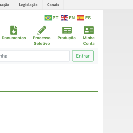
mação
Legislação
Canais
PT
EN
ES
Documentos
Processo
Produção
Minha
Seletivo
Conta
Entrar