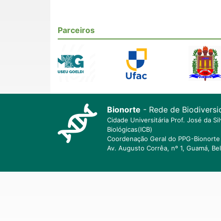
Parceiros
Bionorte
- Rede de Biodiversi
Cidade Universitária Prof. José da S
Biológicas(ICB)
Coordenação Geral do PPG-Bionorte 
Av. Augusto Corrêa, nº 1, Guamá, Be