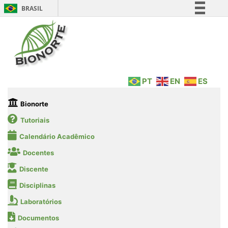
BRASIL
Simplifique!
Comunica BR
Participe
Acesso à informação
PT
EN
ES
Legislação
Canais
Bionorte
Tutoriais
Calendário Acadêmico
Docentes
Discente
Disciplinas
Laboratórios
Documentos