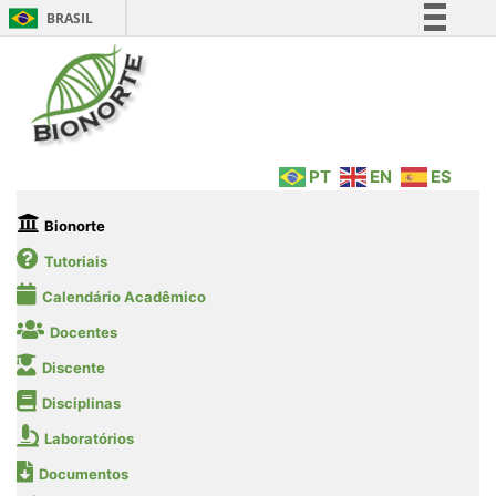
BRASIL
Simplifique!
Comunica BR
Participe
Acesso à informação
PT
EN
ES
Legislação
Canais
Bionorte
Tutoriais
Calendário Acadêmico
Docentes
Discente
Disciplinas
Laboratórios
Documentos