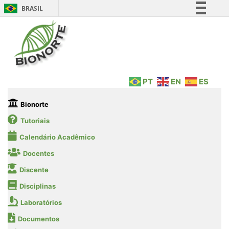
BRASIL
Simplifique!
Comunica BR
Participe
Acesso à informação
PT
EN
ES
Legislação
Canais
Bionorte
Tutoriais
Calendário Acadêmico
Docentes
Discente
Disciplinas
Laboratórios
Documentos