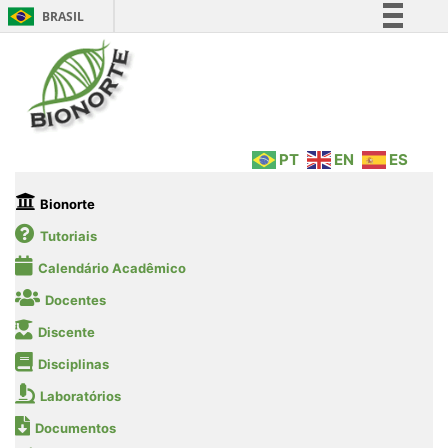
BRASIL
Simplifique!
Comunica BR
Participe
Acesso à informação
PT
EN
ES
Legislação
Canais
Bionorte
Tutoriais
Calendário Acadêmico
Docentes
Discente
Disciplinas
Laboratórios
Documentos