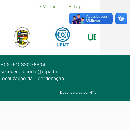
Voltar
Topo
+55 (91) 3201-8904
secexecbionorte@ufpa.br
Localização da Coordenação
Desenvolvido por HTI.