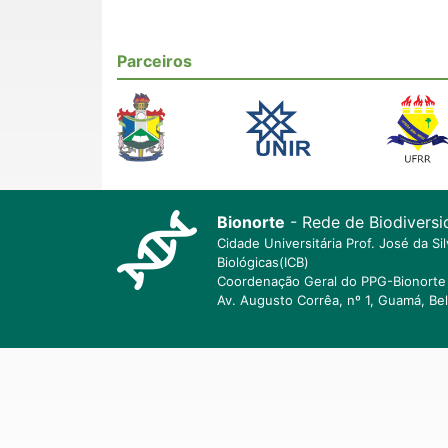
Parceiros
Bionorte
- Rede de Biodiversi
Cidade Universitária Prof. José da S
Biológicas(ICB)
Coordenação Geral do PPG-Bionorte 
Av. Augusto Corrêa, nº 1, Guamá, Be