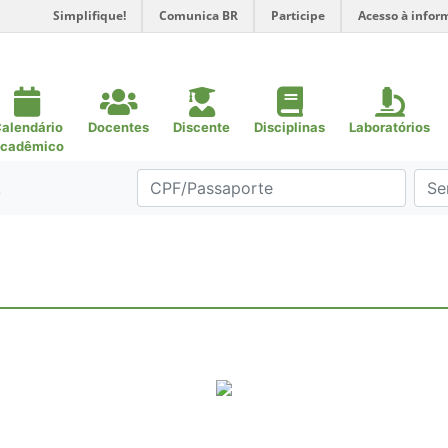
Simplifique!
Comunica BR
Participe
Acesso à infor
alendário
Docentes
Discente
Disciplinas
Laboratórios
cadêmico
.