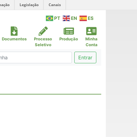
mação
Legislação
Canais
PT
EN
ES
Documentos
Processo
Produção
Minha
Seletivo
Conta
Entrar