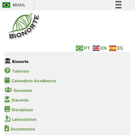
BRASIL
Simplifique!
Comunica BR
Participe
Acesso à informação
PT
EN
ES
Legislação
Canais
Bionorte
Tutoriais
Calendário Acadêmico
Docentes
Discente
Disciplinas
Laboratórios
Documentos