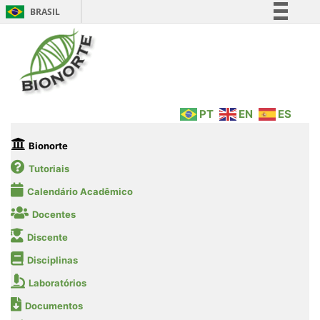
BRASIL
Simplifique!
Comunica BR
Participe
Acesso à informação
PT
EN
ES
Legislação
Canais
Bionorte
Tutoriais
Calendário Acadêmico
Docentes
Discente
Disciplinas
Laboratórios
Documentos