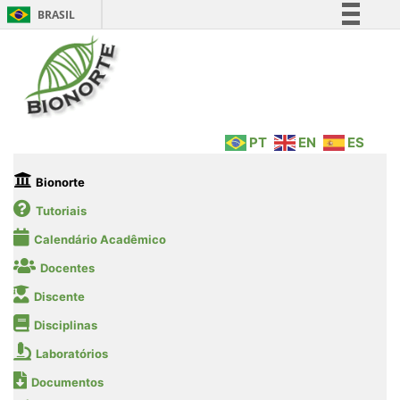
BRASIL
Simplifique!
Comunica BR
Participe
Acesso à informação
PT
EN
ES
Legislação
Canais
Bionorte
Tutoriais
Calendário Acadêmico
Docentes
Discente
Disciplinas
Laboratórios
Documentos