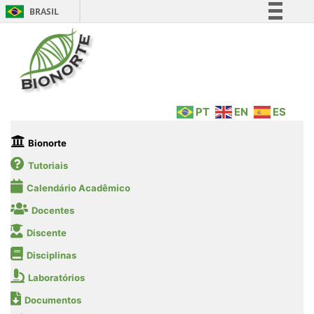
BRASIL
Simplifique!
Comunica BR
Participe
Acesso à informação
PT
EN
ES
Legislação
Canais
Bionorte
Tutoriais
Calendário Acadêmico
Docentes
Discente
Disciplinas
Laboratórios
Documentos