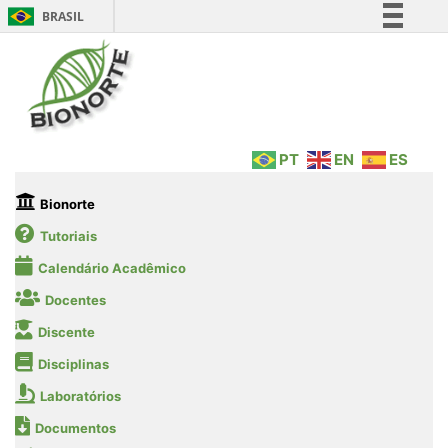
BRASIL
Simplifique!
Comunica BR
Participe
Acesso à informação
PT
EN
ES
Legislação
Canais
Bionorte
Tutoriais
Calendário Acadêmico
Docentes
Discente
Disciplinas
Laboratórios
Documentos