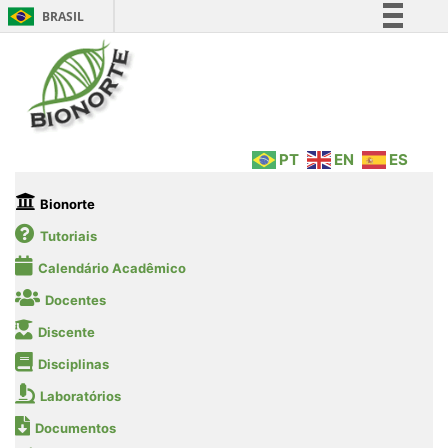
BRASIL
Simplifique!
Comunica BR
Participe
Acesso à informação
PT
EN
ES
Legislação
Canais
Bionorte
Tutoriais
Calendário Acadêmico
Docentes
Discente
Disciplinas
Laboratórios
Documentos