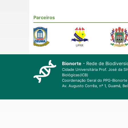
Parceiros
Bionorte
- Rede de Biodiversi
Cidade Universitária Prof. José da S
Biológicas(ICB)
Coordenação Geral do PPG-Bionorte 
Av. Augusto Corrêa, nº 1, Guamá, Be