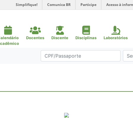
Simplifique!
Comunica BR
Participe
Acesso à infor
alendário
Docentes
Discente
Disciplinas
Laboratórios
cadêmico