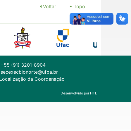
Voltar
Topo
+55 (91) 3201-8904
secexecbionorte@ufpa.br
Localização da Coordenação
Desenvolvido por HTI.