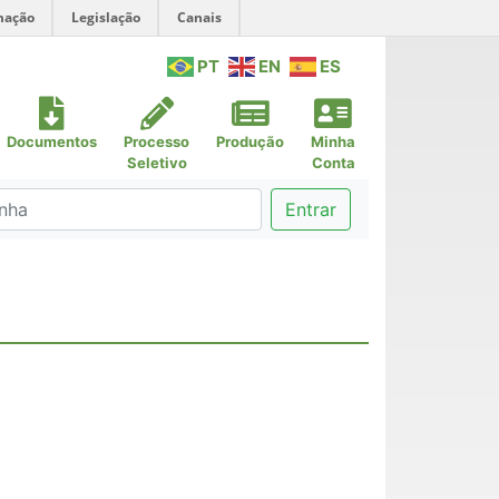
mação
Legislação
Canais
PT
EN
ES
Documentos
Processo
Produção
Minha
Seletivo
Conta
Entrar