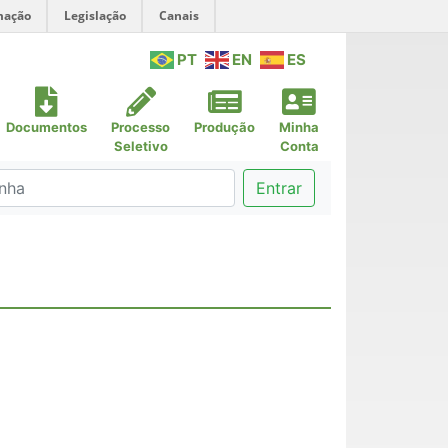
mação
Legislação
Canais
PT
EN
ES
Documentos
Processo
Produção
Minha
Seletivo
Conta
Entrar