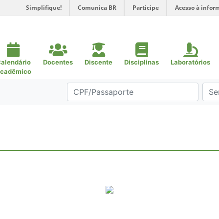
Simplifique!
Comunica BR
Participe
Acesso à infor
alendário
Docentes
Discente
Disciplinas
Laboratórios
cadêmico