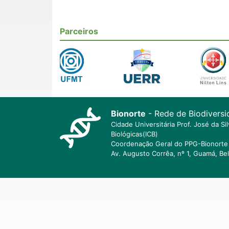
Parceiros
Bionorte
- Rede de Biodiversi
Cidade Universitária Prof. José da S
Biológicas(ICB)
Coordenação Geral do PPG-Bionorte 
Av. Augusto Corrêa, nº 1, Guamá, Be