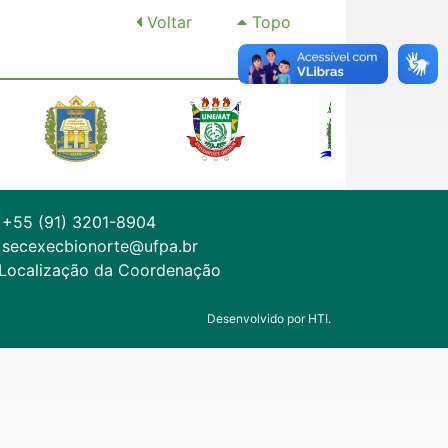
Voltar
Topo
+55 (91) 3201-8904
secexecbionorte@ufpa.br
Localização da Coordenação
Desenvolvido por HTI.