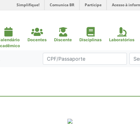
Simplifique!
Comunica BR
Participe
Acesso à infor
alendário
Docentes
Discente
Disciplinas
Laboratórios
cadêmico
.