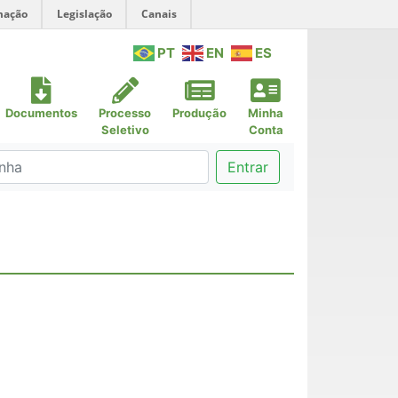
mação
Legislação
Canais
PT
EN
ES
Documentos
Processo
Produção
Minha
Seletivo
Conta
Entrar