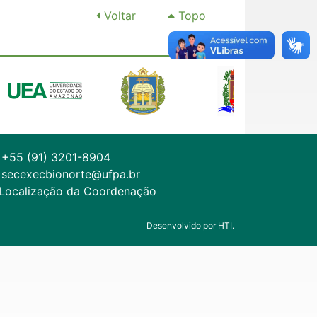
Voltar
Topo
+55 (91) 3201-8904
secexecbionorte@ufpa.br
Localização da Coordenação
Desenvolvido por HTI.