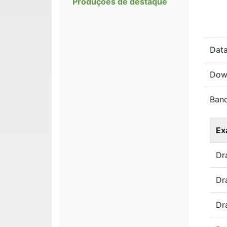
Produções de destaque
Data
Dow
Ban
Ex
Dr
Dr
Dr