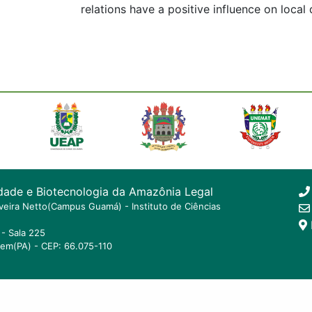
relations have a positive influence on loca
dade e Biotecnologia da Amazônia Legal
ilveira Netto(Campus Guamá) - Instituto de Ciências
- Sala 225
lem(PA) - CEP: 66.075-110