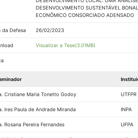
DESENVOLVIMENTO LOCAL: UMA ANÁLISE
DESENVOLVIMENTO SUSTENTÁVEL BONAL
ECONÔMICO CONSORCIADO ADENSADO
 da Defesa
26/02/2023
nload
Visualizar a Tese(3.01MB)
ca
aminador
Institu
a. Cristiane Maria Tonetto Godoy
UTFPR
a. Ires Paula de Andrade Miranda
INPA
a. Rosana Pereira Fernandes
UFPA