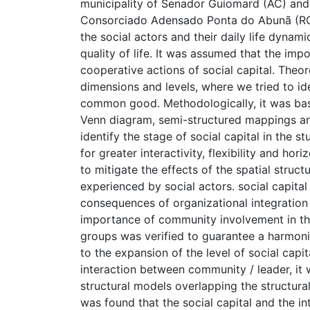
municipality of Senador Guiomard (AC) an
Consorciado Adensado Ponta do Abunã (RO). I
the social actors and their daily life dynam
quality of life. It was assumed that the i
cooperative actions of social capital. Theo
dimensions and levels, where we tried to ide
common good. Methodologically, it was bas
Venn diagram, semi-structured mappings and
identify the stage of social capital in the s
for greater interactivity, flexibility and hori
to mitigate the effects of the spatial struct
experienced by social actors. social capita
consequences of organizational integration 
importance of community involvement in th
groups was verified to guarantee a harmonio
to the expansion of the level of social capit
interaction between community / leader, it w
structural models overlapping the structural
was found that the social capital and the 