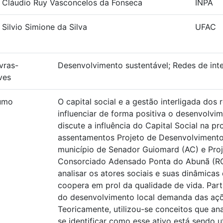
. Cláudio Ruy Vasconcelos da Fonseca
INPA
 Silvio Simione da Silva
UFAC
vras-
Desenvolvimento sustentável; Redes de inte
ves
umo
O capital social e a gestão interligada dos
influenciar de forma positiva o desenvolvim
discute a influência do Capital Social na 
assentamentos Projeto de Desenvolvimento 
município de Senador Guiomard (AC) e Pr
Consorciado Adensado Ponta do Abunã (RO).
analisar os atores sociais e suas dinâmica
coopera em prol da qualidade de vida. Par
do desenvolvimento local demanda das açõe
Teoricamente, utilizou-se conceitos que an
se identificar como esse ativo está sendo 