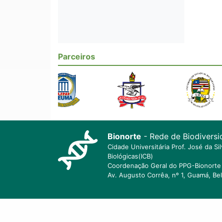
Parceiros
Bionorte
- Rede de Biodiversi
Cidade Universitária Prof. José da S
Biológicas(ICB)
Coordenação Geral do PPG-Bionorte 
Av. Augusto Corrêa, nº 1, Guamá, Be