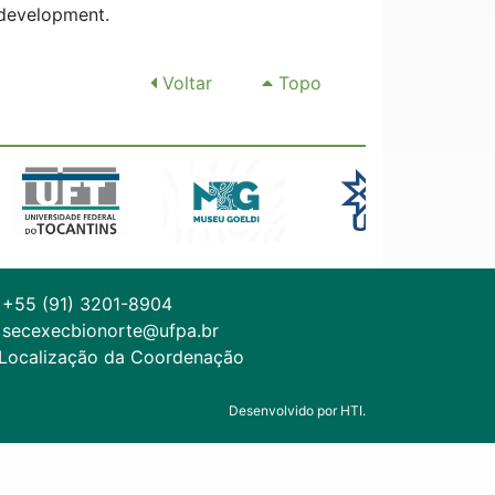
l development.
Voltar
Topo
+55 (91) 3201-8904
secexecbionorte@ufpa.br
Localização da Coordenação
Desenvolvido por HTI.