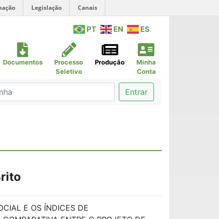
mação
Legislação
Canais
PT
EN
ES
Documentos
Processo
Produção
Minha
Seletivo
Conta
Entrar
rito
OCIAL E OS ÍNDICES DE