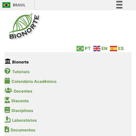
BRASIL
Simplifique!
Comunica BR
Participe
Acesso à informação
PT
EN
ES
Legislação
Canais
Bionorte
Tutoriais
Calendário Acadêmico
Docentes
Discente
Disciplinas
Laboratórios
Documentos