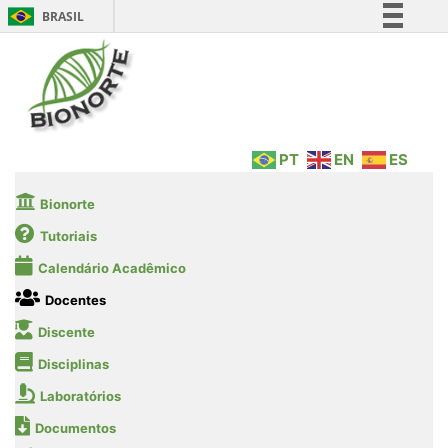
BRASIL
Simplifique!
Comunica BR
Participe
Acesso à informação
PT
EN
ES
Legislação
Canais
Bionorte
Tutoriais
Calendário Acadêmico
Docentes
Discente
Disciplinas
Laboratórios
Documentos