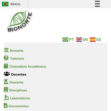
BRASIL
Simplifique!
Comunica BR
Participe
Acesso à informação
PT
EN
ES
Legislação
Canais
Bionorte
Tutoriais
Calendário Acadêmico
Docentes
Discente
Disciplinas
Laboratórios
Documentos