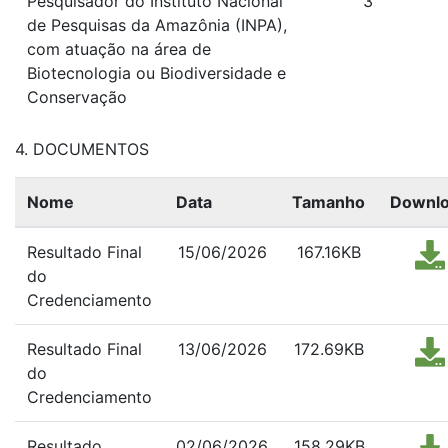
Pesquisador do Instituto Nacional
3
de Pesquisas da Amazônia (INPA),
com atuação na área de
Biotecnologia ou Biodiversidade e
Conservação
4. DOCUMENTOS
Nome
Data
Tamanho
Downl
Resultado Final
15/06/2026
167.16KB
do
Credenciamento
Resultado Final
13/06/2026
172.69KB
do
Credenciamento
Resultado
02/06/2026
158.29KB