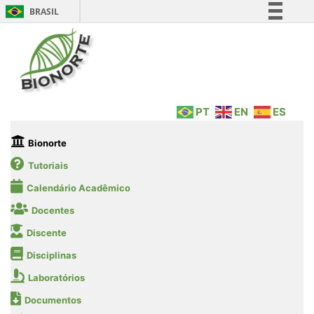
BRASIL
Simplifique!
Comunica BR
Participe
Acesso à informação
PT
EN
ES
Legislação
Canais
Bionorte
Tutoriais
Calendário Acadêmico
Docentes
Discente
Disciplinas
Laboratórios
Documentos