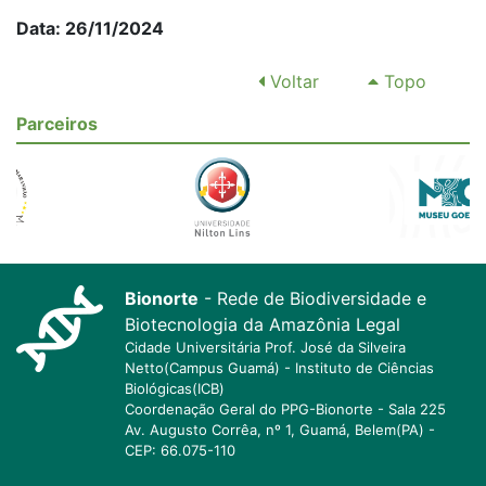
Data: 26/11/2024
Voltar
Topo
Parceiros
Bionorte
- Rede de Biodiversidade e
Biotecnologia da Amazônia Legal
Cidade Universitária Prof. José da Silveira
Netto(Campus Guamá) - Instituto de Ciências
Biológicas(ICB)
Coordenação Geral do PPG-Bionorte - Sala 225
Av. Augusto Corrêa, nº 1, Guamá, Belem(PA) -
CEP: 66.075-110