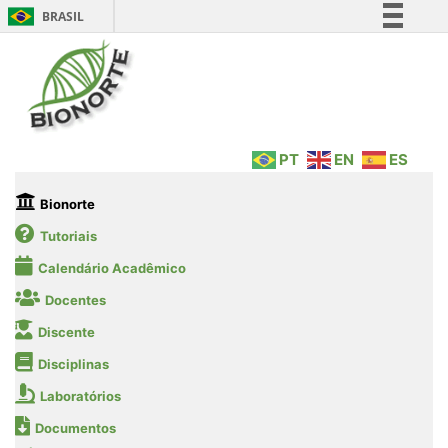
BRASIL
Simplifique!
Comunica BR
Participe
Acesso à informação
PT
EN
ES
Legislação
Canais
Bionorte
Tutoriais
Calendário Acadêmico
Docentes
Discente
Disciplinas
Laboratórios
Documentos