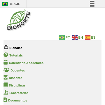
BRASIL
Simplifique!
Comunica BR
Participe
Acesso à informação
PT
EN
ES
Legislação
Canais
Bionorte
Tutoriais
Calendário Acadêmico
Docentes
Discente
Disciplinas
Laboratórios
Documentos